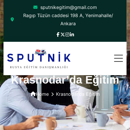
sputnikegitim@gmail.com
Ragıp Tüzün caddesi 198 A, Yenimahalle/
Ankara
Krasnodar’da Eğitim
Home
Krasnodar’da Eğitim