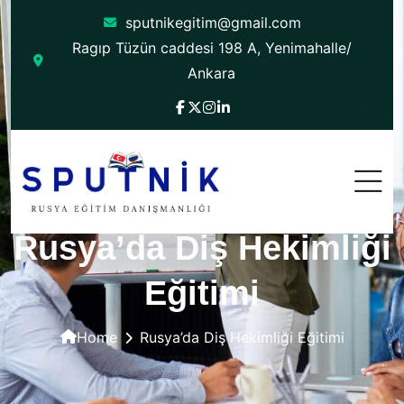
sputnikegitim@gmail.com
Ragıp Tüzün caddesi 198 A, Yenimahalle/
Ankara
Rusya’da Diş Hekimliği
Eğitimi
Home
Rusya’da Diş Hekimliği Eğitimi