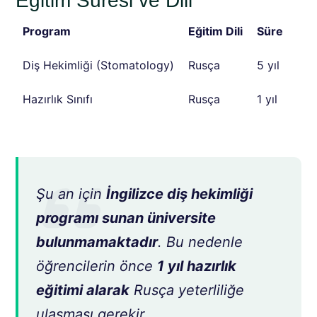
Eğitim Süresi ve Dili
Program
Eğitim Dili
Süre
Diş Hekimliği (Stomatology)
Rusça
5 yıl
Hazırlık Sınıfı
Rusça
1 yıl
Şu an için
İngilizce diş hekimliği
programı sunan üniversite
bulunmamaktadır
. Bu nedenle
öğrencilerin önce
1 yıl hazırlık
eğitimi alarak
Rusça yeterliliğe
ulaşması gerekir.