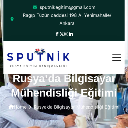
sputnikegitim@gmail.com
Ragıp Tüzün caddesi 198 A, Yenimahalle/
Ankara
Rusya’da Bilgisayar
Mühendisliği Eğitimi
Home
Rusya’da Bilgisayar Mühendisliği Eğitimi