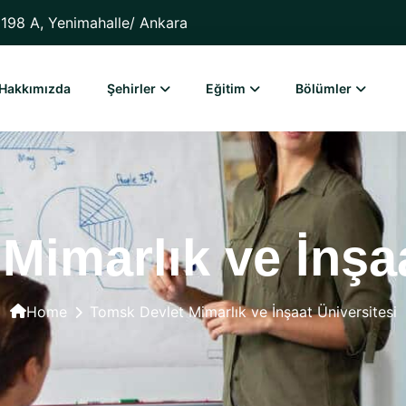
198 A, Yenimahalle/ Ankara
Hakkımızda
Şehirler
Eğitim
Bölümler
Mimarlık ve İnşaa
Home
Tomsk Devlet Mimarlık ve İnşaat Üniversitesi