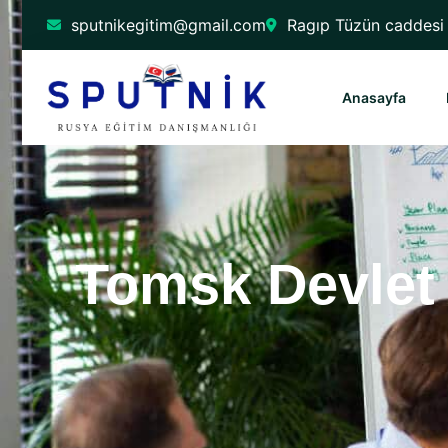
sputnikegitim@gmail.com
Ragıp Tüzün caddesi 
Anasayfa
Tomsk Devlet 