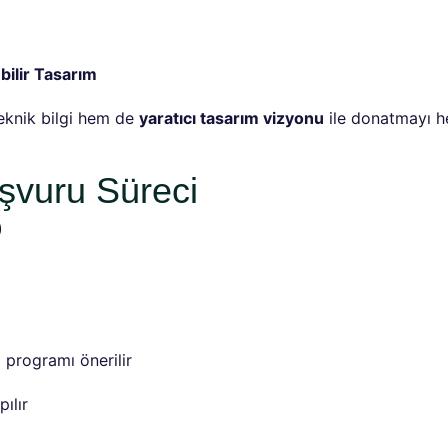
bilir Tasarım
eknik bilgi hem de
yaratıcı tasarım vizyonu
ile donatmayı he
aşvuru Süreci
)
ı programı önerilir
ılır