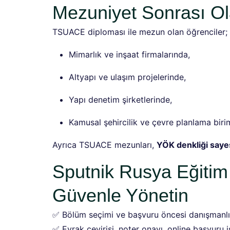
Mezuniyet Sonrası Ol
TSUACE diploması ile mezun olan öğrenciler;
Mimarlık ve inşaat firmalarında,
Altyapı ve ulaşım projelerinde,
Yapı denetim şirketlerinde,
Kamusal şehircilik ve çevre planlama birim
Ayrıca TSUACE mezunları,
YÖK denkliği sayes
Sputnik Rusya Eğitim
Güvenle Yönetin
✅ Bölüm seçimi ve başvuru öncesi danışmanl
✅ Evrak çevirisi, noter onayı, online başvuru i