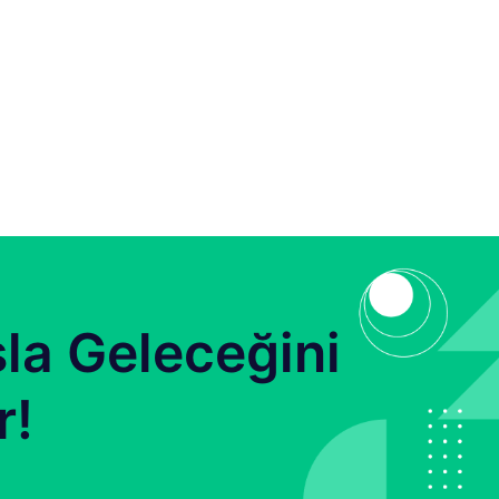
la Geleceğini
r!