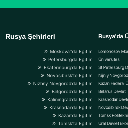
Rusya Şehirleri
Rusya'da Ü
Moskova''da Eğitim
Lomonosov Mos
Petersburgda Eğitim
Üniversitesi
Ekaterinburg’da Eğitim
St Petersburg D
Novosibirsk’te Eğitim
Nijniy Novgorod
Nizhny Novgorod’da Eğitim
Kazan Federal Ü
Belgorod’da Eğitim
Belarus Devlet T
Kaliningrad’da Eğitim
Krasnodar Devle
Krasnodar’da Eğitim
Novosibirsk Dev
Kazan’da Eğitim
Tomsk Politekni
Tomsk’ta Eğitim
Ural Devlet Eko