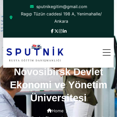
sputnikegitim@gmail.com
Ragıp Tüzün caddesi 198 A, Yenimahalle/
Ankara
Novosibirsk Devlet
Ekonomi ve Yönetim
Üniversitesi
Home