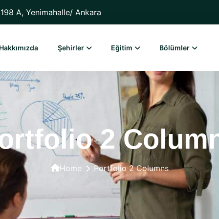
198 A, Yenimahalle/ Ankara
Hakkımızda
Şehirler
Eğitim
Bölümler
ortfolio 2 Colum
Home
Portfolio 2 Columns