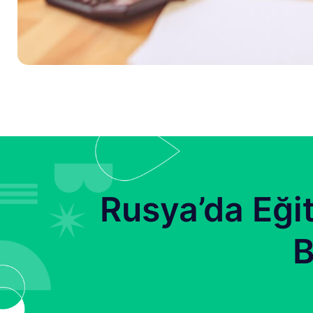
Rusya’da Eği
B