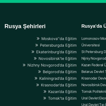
Rusya Şehirleri
Rusya'da Ü
Moskova''da Eğitim
Lomonosov Mos
Petersburgda Eğitim
Üniversitesi
Ekaterinburg’da Eğitim
St Petersburg D
Novosibirsk’te Eğitim
Nijniy Novgorod
Nizhny Novgorod’da Eğitim
Kazan Federal Ü
Belgorod’da Eğitim
Belarus Devlet T
Kaliningrad’da Eğitim
Krasnodar Devle
Krasnodar’da Eğitim
Novosibirsk Dev
Kazan’da Eğitim
Tomsk Politekni
Tomsk’ta Eğitim
Ural Devlet Eko
Ural Devlet Tıp