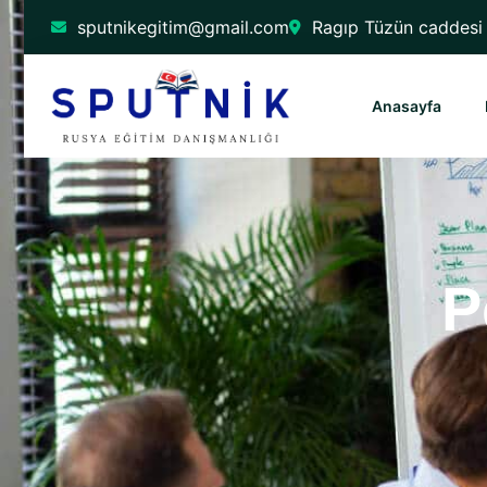
sputnikegitim@gmail.com
Ragıp Tüzün caddesi 
Anasayfa
P